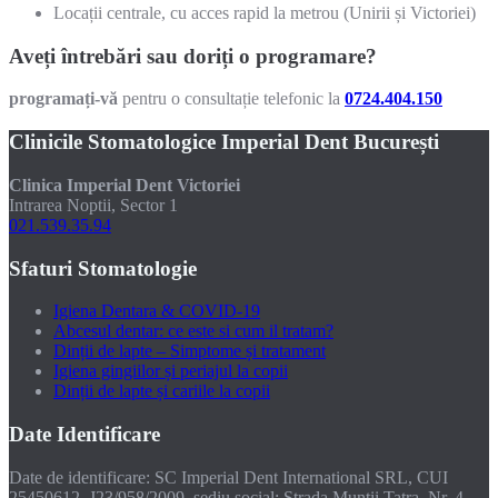
Locații centrale, cu acces rapid la metrou (Unirii și Victoriei)
Aveți întrebări sau doriți o programare?
programați-vă
pentru o consultație telefonic la
0724.404.150
Clinicile Stomatologice Imperial Dent București
Clinica Imperial Dent Victoriei
Intrarea Noptii, Sector 1
021.539.35.94
Sfaturi Stomatologie
Igiena Dentara & COVID-19
Abcesul dentar: ce este si cum il tratam?
Dinții de lapte – Simptome și tratament
Igiena gingiilor și periajul la copii
Dinții de lapte și cariile la copii
Date Identificare
Date de identificare: SC Imperial Dent International SRL, CUI
25450612, J23/958/2009, sediu social: Strada Muntii Tatra, Nr. 4-