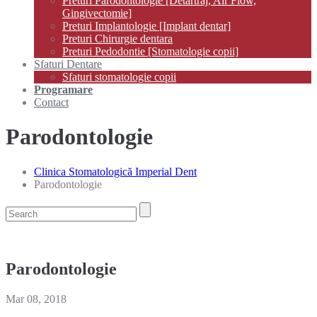
Preturi Parodontologie [Detartraj, Air Flow,
Gingivectomie]
Preturi Implantologie [Implant dentar]
Preturi Chirurgie dentara
Preturi Pedodontie [Stomatologie copii]
Sfaturi Dentare
Sfaturi stomatologie copii
Programare
Contact
Parodontologie
Clinica Stomatologică Imperial Dent
Parodontologie
Parodontologie
Mar 08, 2018