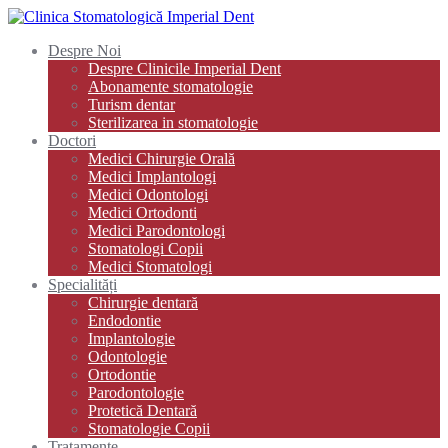
Despre Noi
Despre Clinicile Imperial Dent
Abonamente stomatologie
Turism dentar
Sterilizarea in stomatologie
Doctori
Medici Chirurgie Orală
Medici Implantologi
Medici Odontologi
Medici Ortodonti
Medici Parodontologi
Stomatologi Copii
Medici Stomatologi
Specialități
Chirurgie dentară
Endodontie
Implantologie
Odontologie
Ortodontie
Parodontologie
Protetică Dentară
Stomatologie Copii
Tratamente