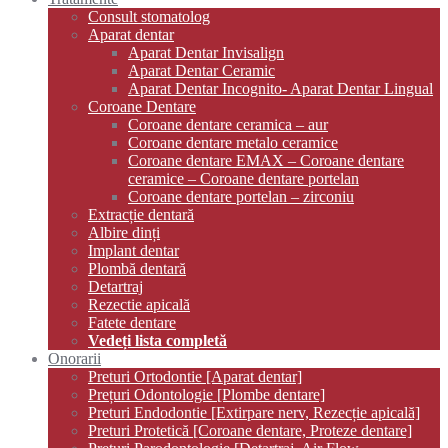
Consult stomatolog
Aparat dentar
Aparat Dentar Invisalign
Aparat Dentar Ceramic
Aparat Dentar Incognito- Aparat Dentar Lingual
Coroane Dentare
Coroane dentare ceramica – aur
Coroane dentare metalo ceramice
Coroane dentare EMAX – Coroane dentare
ceramice – Coroane dentare portelan
Coroane dentare portelan – zirconiu
Extracție dentară
Albire dinți
Implant dentar
Plombă dentară
Detartraj
Rezectie apicală
Fatete dentare
Vedeți lista completă
Onorarii
Preturi Ortodontie [Aparat dentar]
Prețuri Odontologie [Plombe dentare]
Preturi Endodontie [Extirpare nerv, Rezecție apicală]
Preturi Protetică [Coroane dentare, Proteze dentare]