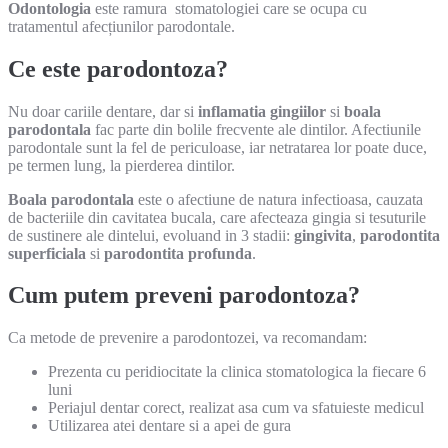
Odontologia
este ramura stomatologiei care se ocupa cu
tratamentul afecțiunilor parodontale.
Ce este parodontoza?
Nu doar cariile dentare, dar si
inflamatia gingiilor
si
boala
parodontala
fac parte din bolile frecvente ale dintilor. Afectiunile
parodontale sunt la fel de periculoase, iar netratarea lor poate duce,
pe termen lung, la pierderea dintilor.
Boala parodontala
este o afectiune de natura infectioasa, cauzata
de bacteriile din cavitatea bucala, care afecteaza gingia si tesuturile
de sustinere ale dintelui, evoluand in 3 stadii:
gingivita
,
parodontita
superficiala
si
parodontita profunda
.
Cum putem preveni parodontoza?
Ca metode de prevenire a parodontozei, va recomandam:
Prezenta cu peridiocitate la clinica stomatologica la fiecare 6
luni
Periajul dentar corect, realizat asa cum va sfatuieste medicul
Utilizarea atei dentare si a apei de gura