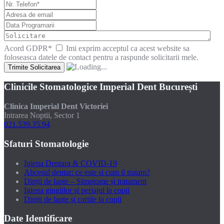
Acord GDPR
*
Imi exprim acceptul ca acest website sa
foloseasca datele de contact pentru a raspunde solicitarii mele.
Clinicile Stomatologice Imperial Dent București
Clinica Imperial Dent Victoriei
Intrarea Noptii, Sector 1
021.539.35.94
Sfaturi Stomatologie
Igiena Dentara & COVID-19
Abcesul dentar: ce este si cum il tratam?
Dinții de lapte – Simptome și tratament
Igiena gingiilor și periajul la copii
Dinții de lapte și cariile la copii
Date Identificare