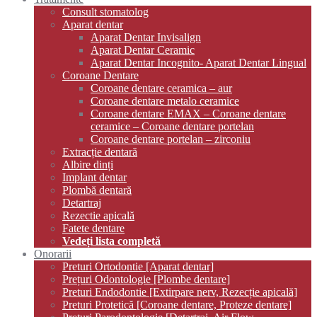
Consult stomatolog
Aparat dentar
Aparat Dentar Invisalign
Aparat Dentar Ceramic
Aparat Dentar Incognito- Aparat Dentar Lingual
Coroane Dentare
Coroane dentare ceramica – aur
Coroane dentare metalo ceramice
Coroane dentare EMAX – Coroane dentare
ceramice – Coroane dentare portelan
Coroane dentare portelan – zirconiu
Extracție dentară
Albire dinți
Implant dentar
Plombă dentară
Detartraj
Rezectie apicală
Fatete dentare
Vedeți lista completă
Onorarii
Preturi Ortodontie [Aparat dentar]
Prețuri Odontologie [Plombe dentare]
Preturi Endodontie [Extirpare nerv, Rezecție apicală]
Preturi Protetică [Coroane dentare, Proteze dentare]