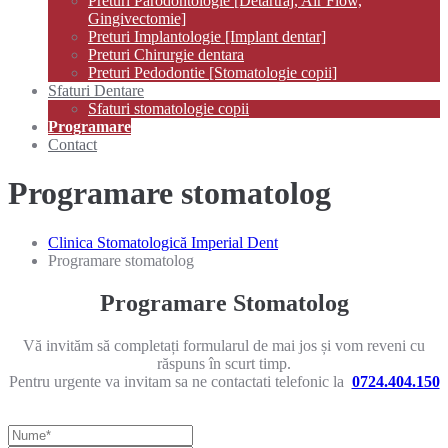
Preturi Parodontologie [Detartraj, Air Flow,
Gingivectomie]
Preturi Implantologie [Implant dentar]
Preturi Chirurgie dentara
Preturi Pedodontie [Stomatologie copii]
Sfaturi Dentare
Sfaturi stomatologie copii
Programare
Contact
Programare stomatolog
Clinica Stomatologică Imperial Dent
Programare stomatolog
Programare Stomatolog
Vă invităm să completați formularul de mai jos și vom reveni cu
răspuns în scurt timp.
Pentru urgente va invitam sa ne contactati telefonic la
0724.404.150