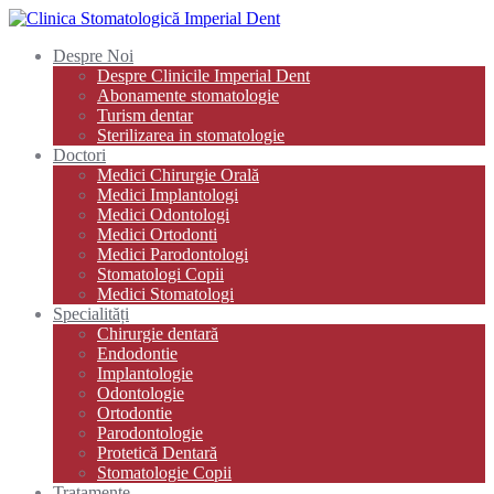
Despre Noi
Despre Clinicile Imperial Dent
Abonamente stomatologie
Turism dentar
Sterilizarea in stomatologie
Doctori
Medici Chirurgie Orală
Medici Implantologi
Medici Odontologi
Medici Ortodonti
Medici Parodontologi
Stomatologi Copii
Medici Stomatologi
Specialități
Chirurgie dentară
Endodontie
Implantologie
Odontologie
Ortodontie
Parodontologie
Protetică Dentară
Stomatologie Copii
Tratamente