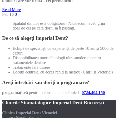
dintilor care vor urma – cei permanenti
.
Read More
Feb
10
0
Spălatul dinților este obligatoriu? Nicidecum, aveți grijă
doar de cei pe care doriți să îi păstrați.
De ce să alegeți Imperial Dent?
Echipă de specialiști cu experiență de peste 10 ani și 5000 de
cazuri
Disponibilitatea unor tehnologii ultra-moderne pentru
tratamentele dentare
Tratamente fără durere
Locații centrale, cu acces rapid la metrou (Unirii și Victoriei)
Aveți întrebări sau doriți o programare?
programați-vă
pentru o consultație telefonic la
0724.404.150
Clinicile Stomatologice Imperial Dent București
Clinica Imperial Dent Victoriei
Intrarea Noptii, Sector 1