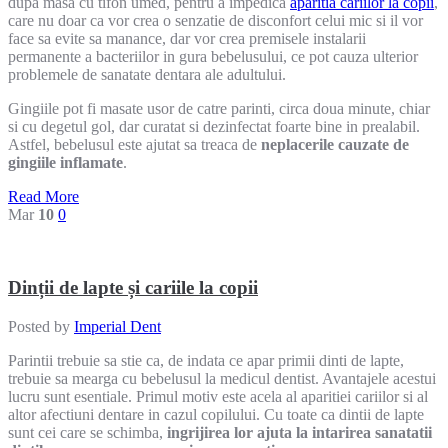
dupa masa cu tifon umed, pentru a impedica
aparitia cariilor la copii
,
care nu doar ca vor crea o senzatie de disconfort celui mic si il vor
face sa evite sa manance, dar vor crea premisele instalarii
permanente a bacteriilor in gura bebelusului, ce pot cauza ulterior
problemele de sanatate dentara ale adultului.
Gingiile pot fi masate usor de catre parinti, circa doua minute, chiar
si cu degetul gol, dar curatat si dezinfectat foarte bine in prealabil.
Astfel, bebelusul este ajutat sa treaca de
neplacerile cauzate de
gingiile inflamate
.
Read More
Mar
10
0
Dinții de lapte și cariile la copii
Posted by
Imperial Dent
Parintii trebuie sa stie ca, de indata ce apar primii dinti de lapte,
trebuie sa mearga cu bebelusul la medicul dentist. Avantajele acestui
lucru sunt esentiale. Primul motiv este acela al aparitiei cariilor si al
altor afectiuni dentare in cazul copilului. Cu toate ca dintii de lapte
sunt cei care se schimba,
ingrijirea lor ajuta la intarirea sanatatii