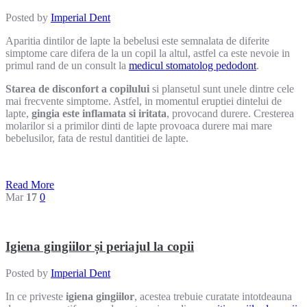
Posted by
Imperial Dent
Aparitia dintilor de lapte la bebelusi este semnalata de diferite
simptome care difera de la un copil la altul, astfel ca este nevoie in
primul rand de un consult la
medicul stomatolog pedodont
.
Starea de disconfort a copilului
si plansetul sunt unele dintre cele
mai frecvente simptome. Astfel, in momentul eruptiei dintelui de
lapte,
gingia este inflamata si iritata
, provocand durere. Cresterea
molarilor si a primilor dinti de lapte provoaca durere mai mare
bebelusilor, fata de restul dantitiei de lapte.
Read More
Mar
17
0
Igiena gingiilor și periajul la copii
Posted by
Imperial Dent
In ce priveste
igiena gingiilor
, acestea trebuie curatate intotdeauna