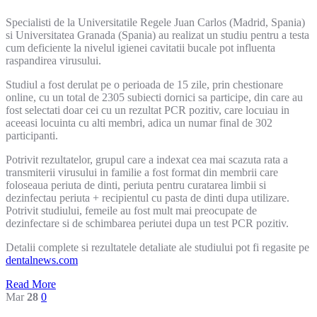
Specialisti de la Universitatile Regele Juan Carlos (Madrid, Spania)
si Universitatea Granada (Spania) au realizat un studiu pentru a testa
cum deficiente la nivelul igienei cavitatii bucale pot influenta
raspandirea virusului.
Studiul a fost derulat pe o perioada de 15 zile, prin chestionare
online, cu un total de 2305 subiecti dornici sa participe, din care au
fost selectati doar cei cu un rezultat PCR pozitiv, care locuiau in
aceeasi locuinta cu alti membri, adica un numar final de 302
participanti.
Potrivit rezultatelor, grupul care a indexat cea mai scazuta rata a
transmiterii virusului in familie a fost format din membrii care
foloseaua periuta de dinti, periuta pentru curatarea limbii si
dezinfectau periuta + recipientul cu pasta de dinti dupa utilizare.
Potrivit studiului, femeile au fost mult mai preocupate de
dezinfectare si de schimbarea periutei dupa un test PCR pozitiv.
Detalii complete si rezultatele detaliate ale studiului pot fi regasite pe
dentalnews.com
Read More
Mar
28
0