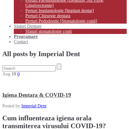
Preturi Parodontologie [Detartraj, Air Flow,
Gingivectomie]
Preturi Implantologie [Implant dentar]
Preturi Chirurgie dentara
Preturi Pedodontie [Stomatologie copii]
Sfaturi Dentare
Sfaturi stomatologie copii
Programare
Contact
All posts by Imperial Dent
Aug
19
0
Igiena Dentara & COVID-19
Posted by
Imperial Dent
Cum influenteaza igiena orala
transmiterea virusului COVID-19?