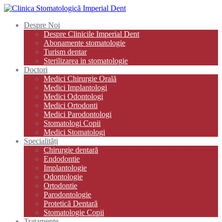
Despre Noi
Despre Clinicile Imperial Dent
Abonamente stomatologie
Turism dentar
Sterilizarea in stomatologie
Doctori
Medici Chirurgie Orală
Medici Implantologi
Medici Odontologi
Medici Ortodonti
Medici Parodontologi
Stomatologi Copii
Medici Stomatologi
Specialități
Chirurgie dentară
Endodontie
Implantologie
Odontologie
Ortodontie
Parodontologie
Protetică Dentară
Stomatologie Copii
Tratamente