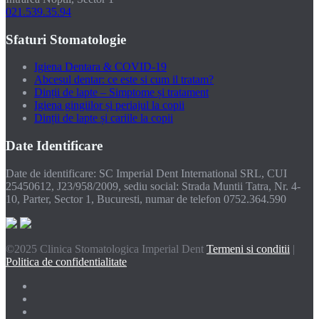
021.539.35.94
Sfaturi Stomatologie
Igiena Dentara & COVID-19
Abcesul dentar: ce este si cum il tratam?
Dinții de lapte – Simptome și tratament
Igiena gingiilor și periajul la copii
Dinții de lapte și cariile la copii
Date Identificare
Date de identificare: SC Imperial Dent International SRL, CUI
25450612, J23/958/2009, sediu social: Strada Muntii Tatra, Nr. 4-
10, Parter, Sector 1, Bucuresti, numar de telefon 0752.364.590
©2025 Clinica Stomatologica Imperial Dent
Termeni si conditii
|
Politica de confidentialitate