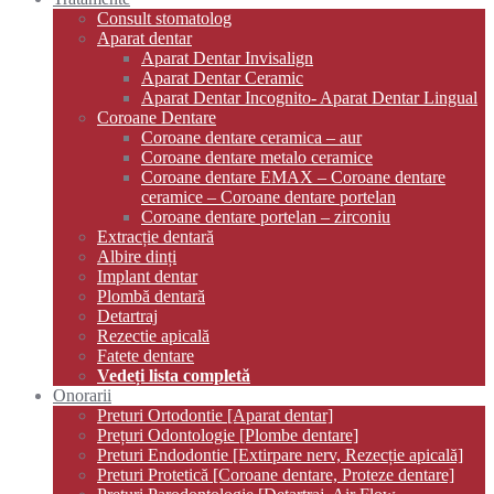
Consult stomatolog
Aparat dentar
Aparat Dentar Invisalign
Aparat Dentar Ceramic
Aparat Dentar Incognito- Aparat Dentar Lingual
Coroane Dentare
Coroane dentare ceramica – aur
Coroane dentare metalo ceramice
Coroane dentare EMAX – Coroane dentare
ceramice – Coroane dentare portelan
Coroane dentare portelan – zirconiu
Extracție dentară
Albire dinți
Implant dentar
Plombă dentară
Detartraj
Rezectie apicală
Fatete dentare
Vedeți lista completă
Onorarii
Preturi Ortodontie [Aparat dentar]
Prețuri Odontologie [Plombe dentare]
Preturi Endodontie [Extirpare nerv, Rezecție apicală]
Preturi Protetică [Coroane dentare, Proteze dentare]