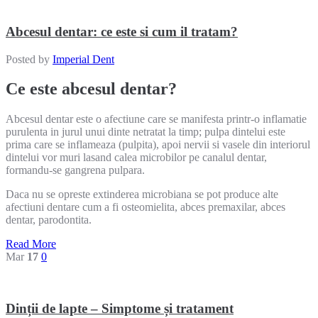
Abcesul dentar: ce este si cum il tratam?
Posted by
Imperial Dent
Ce este abcesul dentar?
Abcesul dentar este o afectiune care se manifesta printr-o inflamatie
purulenta in jurul unui dinte netratat la timp; pulpa dintelui este
prima care se inflameaza (pulpita), apoi nervii si vasele din interiorul
dintelui vor muri lasand calea microbilor pe canalul dentar,
formandu-se gangrena pulpara.
Daca nu se opreste extinderea microbiana se pot produce alte
afectiuni dentare cum a fi osteomielita, abces premaxilar, abces
dentar, parodontita.
Read More
Mar
17
0
Dinții de lapte – Simptome și tratament